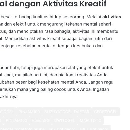
 dengan Aktivitas Kreatif
besar terhadap kualitas hidup seseorang. Melalui
aktivitas
a dan efektif untuk mengurangi tekanan mental sehari-
us, dan menciptakan rasa bahagia, aktivitas ini membantu
Menjadikan aktivitas kreatif sebagai bagian rutin dari
 menjaga kesehatan mental di tengah kesibukan dan
adar hobi, tetapi juga merupakan alat yang efektif untuk
Jadi, mulailah hari ini, dan biarkan kreativitas Anda
ubahan besar bagi kesehatan mental Anda. Jangan ragu
 temukan mana yang paling cocok untuk Anda. Ingatlah
akhirnya.
ATOGEL
PINJAM100
SUZUYATOGEL DAFTAR
GEDETOGEL
0
PINJAM100
HondaGG
DWITOGEL
MAELTOTO
bandar togel toto online
link slot gacor
situs slot gacor