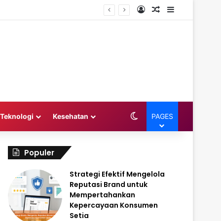
Log In
Random Article
Sidebar
Switch skin
Teknologi
Kesehatan
PAGES
Populer
Strategi Efektif Mengelola
Reputasi Brand untuk
Mempertahankan
Kepercayaan Konsumen
Setia