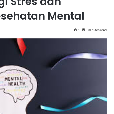
gi Stres dan
sehatan Mental
5
3 minutes read