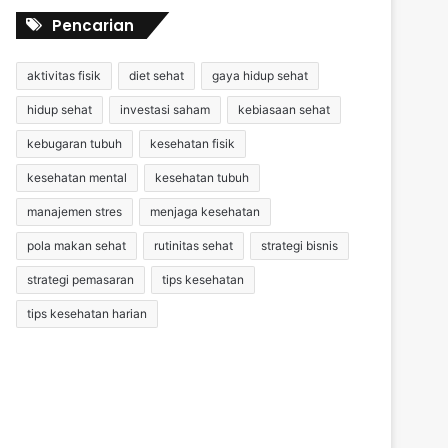
Pencarian
aktivitas fisik
diet sehat
gaya hidup sehat
hidup sehat
investasi saham
kebiasaan sehat
kebugaran tubuh
kesehatan fisik
kesehatan mental
kesehatan tubuh
manajemen stres
menjaga kesehatan
pola makan sehat
rutinitas sehat
strategi bisnis
strategi pemasaran
tips kesehatan
tips kesehatan harian