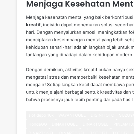
Menjaga Kesehatan Mental
Menjaga kesehatan mental yang baik berkontribusi 
kreatif
, individu dapat menemukan solusi sederhan
hari. Dengan menyalurkan emosi, meningkatkan fok
menciptakan keseimbangan mental yang lebih sehat. 
kehidupan sehari-hari adalah langkah bijak untuk
tantangan yang dihadapi dalam kehidupan modern.
Dengan demikian, aktivitas kreatif bukan hanya sek
mengatasi stres dan memperbaiki kesehatan mental. 
mengalir! Setiap langkah kecil dapat membawa per
untuk menjelajahi berbagai bentuk kreativitas dan
bahwa prosesnya jauh lebih penting daripada hasil 
slot depo 10k
WAYANTOGEL
DISINITOTO
SUZUY
HondaGG
DINARTOGEL
DINARTOGEL
PINJAM10
DINARTOGEL
DINARTOGEL
TOTO171
TOTO171