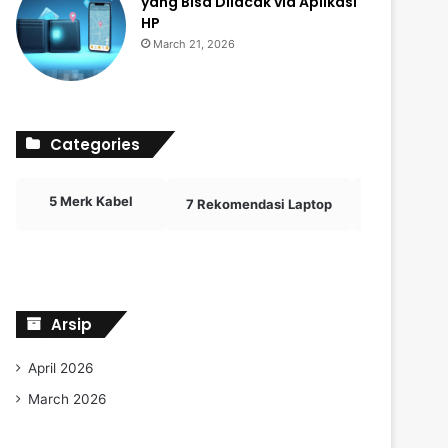
yang Bisa Dilacak via Aplikasi
HP
March 21, 2026
Categories
5 Merk Kabel
7 Rekomendasi Laptop
Analisis D
Arsip
April 2026
March 2026