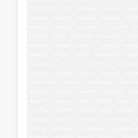
rtp slot gacor
slot77
gedetogel
gedetogel
gedet
bandotgg
bandotgg
bandotgg
bandotgg
bando
bandotgg
bandotgg
slot pulsa
slot
rtp slot
ba
bandotgg
bosgg
togel online
toto online
toto ga
bandotgg
nikitogel
slot gacor
bandotgg
dinarto
bandotgg
nikitogel
nikitogel
superligatoto
super
superligatoto
TOTO171
WAYANTOGEL
superligat
ciputratoto
dwitogel
disinitoto
dinartogel
wayan
prediksi togel
prediksi sdy
prediksi sgp
prediksi hk
slot gacor
dewetoto
dewetoto
RUPIAHGG
band
depo 10k
slot pulsa
doragg
DORAGG
doragg
s
Toto Togel
pinjam100
gengpg
bosgg
dwitogel
bandotgg
dwitogel
superligatoto
superligatoto
dwitogel
superligatoto
superligatoto
superligatot
bandotgg
pinjam100
dwitogel
hondagg
dwitogel