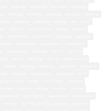
ogel
gedetogel
gedetogel
toto online
bandotgg
tgg
bandotgg
bandotgg
bandotgg
bandotgg
bandotgg
ndotgg
gedetogel
gedetogel
hondagg
slot
slot77
cor
togel toto
slot gacor toto
dwitogel
apintoto
gel
DINARTOGEL
DISINITOTO
bandotgg
gedetogel
ligatoto
superligatoto
superligatoto
superligatoto
oto
superligatoto
bandotgg
slot toto
slot toto
togel
toto171
bandotgg
depo 5k
angka keramat
togel4d
bandotgg
bandotgg
ciputratoto
ciputratoto
otgg
dinartogel
superligatoto
ciputratoto
slot77
lot gacor 2026
doragg
TOTO TOGEL
slot pulsa
dwitogel
maeltoto
dwitogel
maeltoto
dwitogel
superligatoto
superligatoto
superligatoto
superligatoto
o
dwitogel
SUPERLIGATOTO
bandotgg
pinjam100
wayantogel
situs gacor
superligatoto
bandotgg