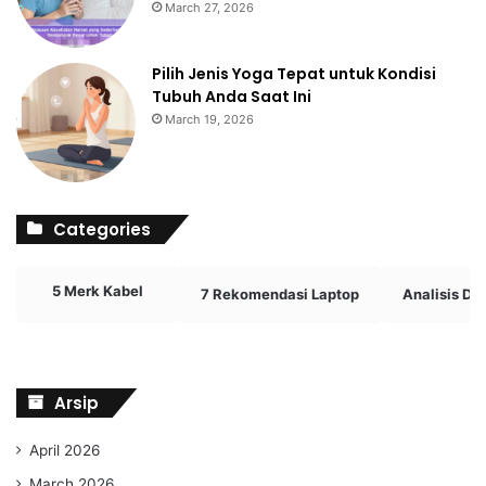
March 27, 2026
Pilih Jenis Yoga Tepat untuk Kondisi
Tubuh Anda Saat Ini
March 19, 2026
Categories
5 Merk Kabel
7 Rekomendasi Laptop
Analisis D
Arsip
April 2026
March 2026