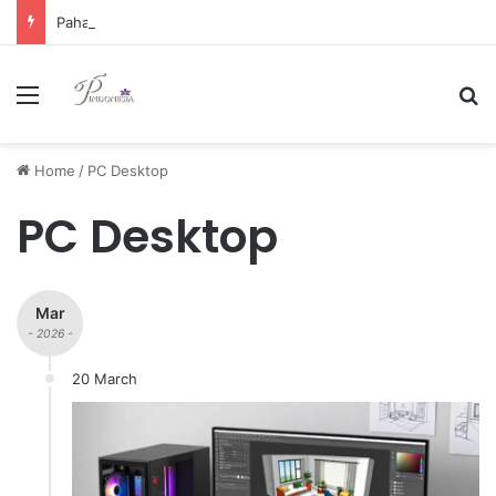
Pahami Margin Trading dan Risiko Signifikan yang Harus Diwaspadai oleh Investor
Menu
Se
Home
/
PC Desktop
PC Desktop
Mar
- 2026 -
20 March