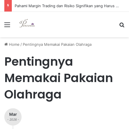
Pahami Margin Trading dan Risiko Signifikan yang Harus Diwaspadai oleh Investor
Menu
Se
Home
/
Pentingnya Memakai Pakaian Olahraga
Pentingnya
Memakai Pakaian
Olahraga
Mar
- 2026 -