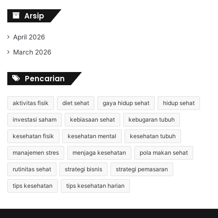
Arsip
April 2026
March 2026
Pencarian
aktivitas fisik
diet sehat
gaya hidup sehat
hidup sehat
investasi saham
kebiasaan sehat
kebugaran tubuh
kesehatan fisik
kesehatan mental
kesehatan tubuh
manajemen stres
menjaga kesehatan
pola makan sehat
rutinitas sehat
strategi bisnis
strategi pemasaran
tips kesehatan
tips kesehatan harian