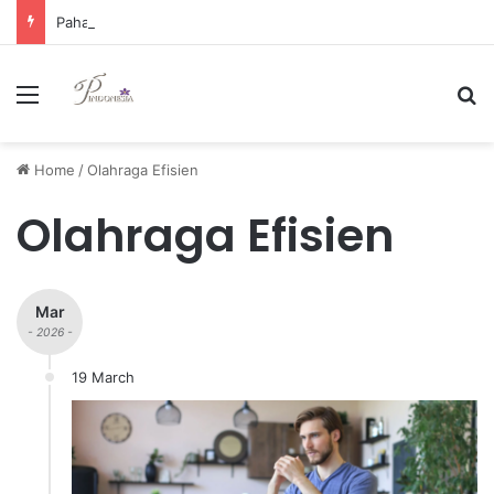
Pahami Margin Trading dan Risiko Signifikan yang Harus Diwaspadai oleh Investor
Menu
Se
Home
/
Olahraga Efisien
Olahraga Efisien
Mar
- 2026 -
19 March