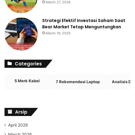
March 27, 2026
Strategi Efektif Investasi Saham Saat
Bear Market Tetap Menguntungkan
March 19, 2026
Categories
5 Merk Kabel
7 Rekomendasi Laptop
Analisis D
Arsip
April 2026
March 2026