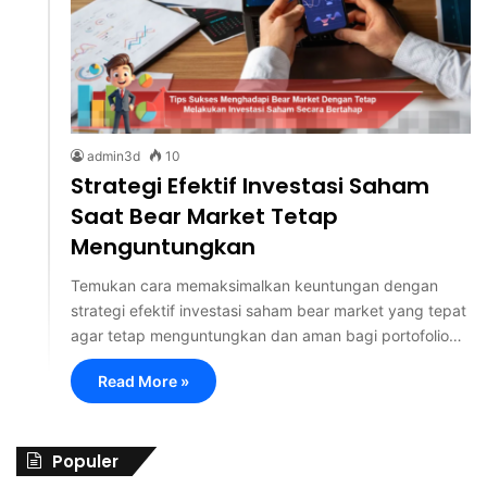
admin3d
10
Strategi Efektif Investasi Saham
Saat Bear Market Tetap
Menguntungkan
Temukan cara memaksimalkan keuntungan dengan
strategi efektif investasi saham bear market yang tepat
agar tetap menguntungkan dan aman bagi portofolio…
Read More »
Populer