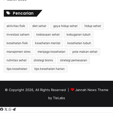
Pencarian
aktivitas fisik
diet sehat
gaya hidup sehat
hidup sehat
investasi saham
kebiasaan sehat
kebugaran tubuh
kesehatan fisik
kesehatan mental
kesehatan tubuh
manajemen stres
menjaga kesehatan
pola makan sehat
rutinitas sehat
strategi bisnis
strategi pemasaran
tips kesehatan
tips kesehatan harian
© Copyright 2026, All Rights Reserved |
Jannah News Theme
by TieLabs
Facebook
X
WhatsApp
Telegram