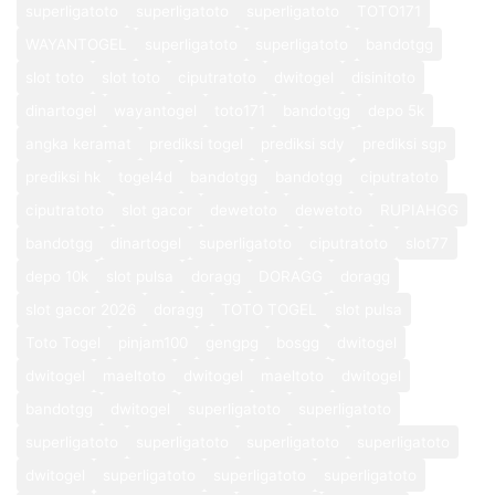
superligatoto
superligatoto
superligatoto
TOTO171
WAYANTOGEL
superligatoto
superligatoto
bandotgg
slot toto
slot toto
ciputratoto
dwitogel
disinitoto
dinartogel
wayantogel
toto171
bandotgg
depo 5k
angka keramat
prediksi togel
prediksi sdy
prediksi sgp
prediksi hk
togel4d
bandotgg
bandotgg
ciputratoto
ciputratoto
slot gacor
dewetoto
dewetoto
RUPIAHGG
bandotgg
dinartogel
superligatoto
ciputratoto
slot77
depo 10k
slot pulsa
doragg
DORAGG
doragg
slot gacor 2026
doragg
TOTO TOGEL
slot pulsa
Toto Togel
pinjam100
gengpg
bosgg
dwitogel
dwitogel
maeltoto
dwitogel
maeltoto
dwitogel
bandotgg
dwitogel
superligatoto
superligatoto
superligatoto
superligatoto
superligatoto
superligatoto
dwitogel
superligatoto
superligatoto
superligatoto