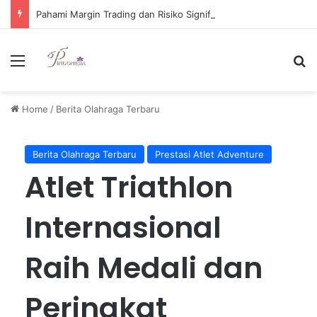
Pahami Margin Trading dan Risiko Signifikan yang Harus Diwaspadai oleh Investor
Menu
Se
Home
/
Berita Olahraga Terbaru
Berita Olahraga Terbaru
Prestasi Atlet Adventure
Atlet Triathlon
Internasional
Raih Medali dan
Peringkat