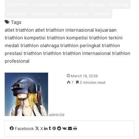
idcashtoto
suzuyatogel
ciputratoto
gengpg
bandotgg
bandotgg
superligatoto
superligatoto
dwitogel
Tags
atlet triathlon
atlet triathlon internasional
kejuaraan
triathlon
kompetisi triathlon
kompetisi triathlon terkini
medali triathlon
olahraga triathlon
peringkat triathlon
prestasi triathlon
triathlon
triathlon internasional
triathlon
profesional
March 18, 2026
7
2 minutes read
admin3d
LinkedIn
Tumblr
Pinterest
Reddit
VKontakte
Share
Print
Facebook
X
via