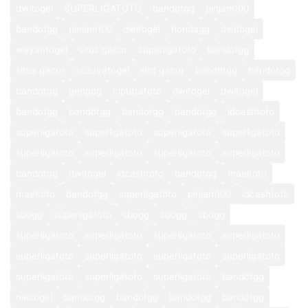
dwitogel
SUPERLIGATOTO
bandotgg
pinjam100
bandotgg
pinjam100
dwitogel
hondagg
dwitogel
wayantogel
situs gacor
superligatoto
bandotgg
situs gacor
suzuyatogel
slot gacor
bandotgg
bandotgg
bandotgg
gengpg
ciputratoto
dwitogel
dwitogel
bandotgg
bandotgg
bandotgg
bandotgg
idcashtoto
superligatoto
superligatoto
superligatoto
superligatoto
superligatoto
superligatoto
superligatoto
superligatoto
bandotgg
dwitogel
idcashtoto
bandotgg
maeltoto
maeltoto
bandotgg
superligatoto
pinjam100
idcashtoto
sbogg
superligatoto
sbogg
sbogg
sbogg
superligatoto
superligatoto
superligatoto
superligatoto
superligatoto
superligatoto
superligatoto
superligatoto
superligatoto
superligatoto
superligatoto
bandotgg
nikitogel
bandotgg
bandotgg
bandotgg
bandotgg