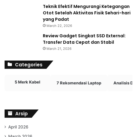
Teknik Efektif Mengurangi Ketegangan
Otot Setelah Aktivitas Fisik Sehari-hari
yang Padat
March 22, 2026
Review Gadget Singkat SSD External:
Transfer Data Cepat dan Stabil
March 21, 2026
Categories
5 Merk Kabel
7 Rekomendasi Laptop
Analisis D
Arsip
April 2026
March 2026