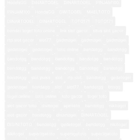
HondaGG
DINARTOGEL
DINARTOGEL
PINJAM100
PINJAM100
HondaGG
DWITOGEL
MAELTOTO
DINARTOGEL
DINARTOGEL
TOTO171
TOTO171
bandar togel toto online
link slot gacor
situs slot gacor
rtp slot gacor
slot77
gedetogel
gedetogel
gedetogel
gedetogel
gedetogel
toto online
bandotgg
bandotgg
bandotgg
bandotgg
bandotgg
bandotgg
bandotgg
bandotgg
bandotgg
bandotgg
bandotgg
bandotgg
bandotgg
slot pulsa
slot
rtp slot
bandotgg
gedetogel
gedetogel
hondagg
slot
slot77
bandotgg
bosgg
togel online
toto online
toto gacor
togel toto
slot gacor toto
dwitogel
apintoto
bandotgg
nikitogel
slot gacor
bandotgg
dinartogel
DINARTOGEL
DISINITOTO
bandotgg
gedetogel
bandotgg
nikitogel
nikitogel
superligatoto
superligatoto
superligatoto