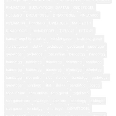
PINJAM100
SUZUYATOGEL DAFTAR
GEDETOGEL
HondaGG
DINARTOGEL
DINARTOGEL
PINJAM100
PINJAM100
HondaGG
DWITOGEL
MAELTOTO
DINARTOGEL
DINARTOGEL
TOTO171
TOTO171
bandar togel toto online
link slot gacor
situs slot gacor
rtp slot gacor
slot77
gedetogel
gedetogel
gedetogel
gedetogel
gedetogel
toto online
bandotgg
bandotgg
bandotgg
bandotgg
bandotgg
bandotgg
bandotgg
bandotgg
bandotgg
bandotgg
bandotgg
bandotgg
bandotgg
slot pulsa
slot
rtp slot
bandotgg
gedetogel
gedetogel
hondagg
slot
slot77
bandotgg
bosgg
togel online
toto online
toto gacor
togel toto
slot gacor toto
dwitogel
apintoto
bandotgg
nikitogel
slot gacor
bandotgg
dinartogel
DINARTOGEL