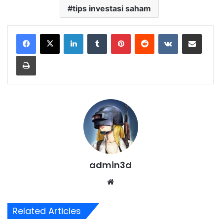
tips investasi saham
LinkedIn
Tumblr
Pinterest
Reddit
VKontakte
Share via Email
Print
admin3d
Website
Related Articles