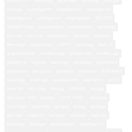
DISINITOTO
bandotgg
gedetogel
bandotgg
nikitogel
nikitogel
superligatoto
superligatoto
superligatoto
superligatoto
superligatoto
superligatoto
TOTO171
WAYANTOGEL
superligatoto
superligatoto
bandotgg
slot toto
slot toto
ciputratoto
dwitogel
disinitoto
dinartogel
wayantogel
toto171
bandotgg
depo 5k
angka keramat
prediksi togel
prediksi sdy
prediksi sgp
prediksi hk
togel4d
bandotgg
bandotgg
ciputratoto
ciputratoto
slot gacor
dewetoto
dewetoto
RUPIAHGG
bandotgg
dinartogel
superligatoto
ciputratoto
slot77
depo 10k
slot pulsa
doragg
DORAGG
doragg
slot gacor 2026
doragg
TOTO TOGEL
slot pulsa
Toto Togel
pinjam100
gengpg
bosgg
dwitogel
dwitogel
maeltoto
dwitogel
maeltoto
dwitogel
bandotgg
dwitogel
superligatoto
superligatoto