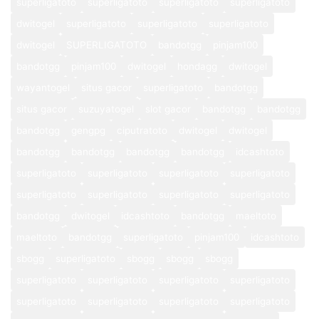
superligatoto
superligatoto
superligatoto
superligatoto
dwitogel
superligatoto
superligatoto
superligatoto
dwitogel
SUPERLIGATOTO
bandotgg
pinjam100
bandotgg
pinjam100
dwitogel
hondagg
dwitogel
wayantogel
situs gacor
superligatoto
bandotgg
situs gacor
suzuyatogel
slot gacor
bandotgg
bandotgg
bandotgg
gengpg
ciputratoto
dwitogel
dwitogel
bandotgg
bandotgg
bandotgg
bandotgg
idcashtoto
superligatoto
superligatoto
superligatoto
superligatoto
superligatoto
superligatoto
superligatoto
superligatoto
bandotgg
dwitogel
idcashtoto
bandotgg
maeltoto
maeltoto
bandotgg
superligatoto
pinjam100
idcashtoto
sbogg
superligatoto
sbogg
sbogg
sbogg
superligatoto
superligatoto
superligatoto
superligatoto
superligatoto
superligatoto
superligatoto
superligatoto