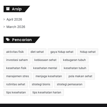
Arsip
April 2026
March 2026
Pencarian
aktivitas fisik
diet sehat
gaya hidup sehat
hidup sehat
investasi saham
kebiasaan sehat
kebugaran tubuh
kesehatan fisik
kesehatan mental
kesehatan tubuh
manajemen stres
menjaga kesehatan
pola makan sehat
rutinitas sehat
strategi bisnis
strategi pemasaran
tips kesehatan
tips kesehatan harian