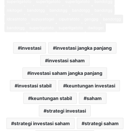
superligatoto
superligatoto
superligatoto
bandotgg
nikitogel
bandotgg
bandotgg
bandotgg
bandotgg
idcashtoto
suzuyatogel
ciputratoto
gengpg
bandotgg
bandotgg
superligatoto
superligatoto
dwitogel
investasi
investasi jangka panjang
investasi saham
investasi saham jangka panjang
investasi stabil
keuntungan investasi
keuntungan stabil
saham
strategi investasi
strategi investasi saham
strategi saham