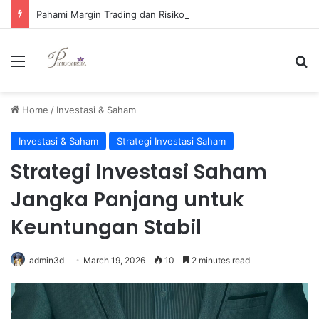
Pahami Margin Trading dan Risiko Signifikan yang Harus Diwaspadai oleh Investor
Menu
Se
Home
/
Investasi & Saham
Investasi & Saham
Strategi Investasi Saham
Strategi Investasi Saham
Jangka Panjang untuk
Keuntungan Stabil
admin3d
March 19, 2026
10
2 minutes read